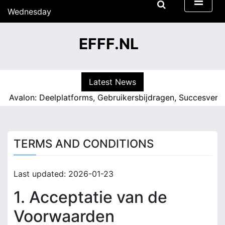
S
Wednesday
k
15/07/2026
i
13:02
EFFF.NL
p
t
o
c
Latest News
o
f Avalon: Deelplatforms, Gebruikersbijdragen, Succesverha
n
t
e
n
TERMS AND CONDITIONS
t
Last updated: 2026-01-23
1. Acceptatie van de
Voorwaarden