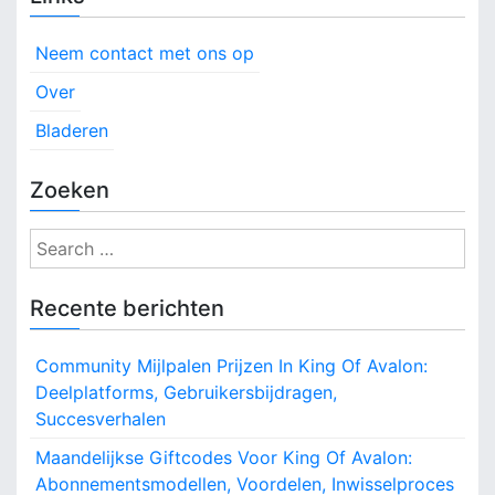
Neem contact met ons op
Over
Bladeren
Zoeken
S
e
a
Recente berichten
r
c
Community Mijlpalen Prijzen In King Of Avalon:
h
Deelplatforms, Gebruikersbijdragen,
f
Succesverhalen
o
r
Maandelijkse Giftcodes Voor King Of Avalon:
:
Abonnementsmodellen, Voordelen, Inwisselproces