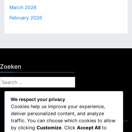
March 2026
February 2026
Zoeken
S
e
a
We respect your privacy
r
Cookies help us improve your experience,
c
deliver personalized content, and analyze
Juridisch
h
traffic. You can choose which cookies to allow
f
by clicking
Customize
. Click
Accept All
to
Neem contact met ons op
o