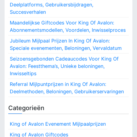
t
,
Deelplatforms, Gebruikersbijdragen,
o
f
I
i
Succesverhalen
o
n
o
r
w
r
Maandelijkse Giftcodes Voor King Of Avalon:
o
K
i
:
Abonnementsmodellen, Voordelen, Inwisselproces
i
s
n
n
s
Jubileum Mijlpaal Prijzen In King Of Avalon:
g
e
Speciale evenementen, Beloningen, Vervaldatum
O
l
f
Seizoensgebonden Cadeaucodes Voor King Of
i
A
n
Avalon: Feestthema’s, Unieke beloningen,
v
g
Inwisseltips
a
s
l
Referral Mijlpuntprijzen in King Of Avalon:
p
o
r
Deelmethoden, Beloningen, Gebruikerservaringen
n
o
:
c
Categorieën
Z
e
e
s
l
King of Avalon Evenement Mijlpaalprijzen
d
King of Avalon Giftcodes
z