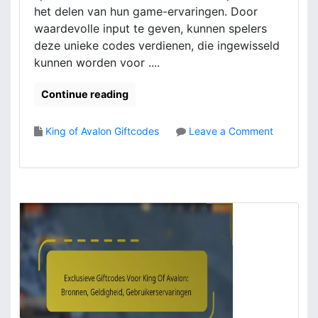
d
het delen van hun game-ervaringen. Door
d
e
e
waardevolle input te geven, kunnen spelers
s
l
deze unieke codes verdienen, die ingewisseld
V
e
kunnen worden voor ....
o
n
o
,
Continue reading
r
I
K
n
i
w
King of Avalon Giftcodes
Leave a Comment
n
i
o
g
s
n
O
s
F
f
e
e
A
l
e
v
p
d
a
r
b
l
o
a
o
c
c
n
e
k
:
s
G
F
i