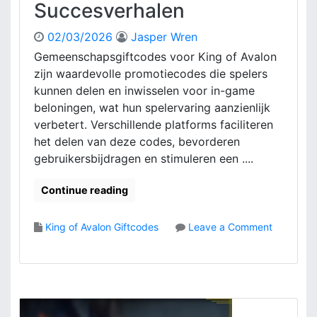
Succesverhalen
u
e
i
s
k
v
02/03/2026
Jasper Wren
e
o
Gemeenschapsgiftcodes voor King of Avalon
r
o
zijn waardevolle promotiecodes die spelers
s
r
kunnen delen en inwisselen voor in-game
e
K
beloningen, wat hun spelervaring aanzienlijk
r
i
verbetert. Verschillende platforms faciliteren
v
n
a
g
het delen van deze codes, bevorderen
r
O
gebruikersbijdragen en stimuleren een ....
i
f
n
A
Continue reading
g
v
e
a
King of Avalon Giftcodes
Leave a Comment
n
l
o
o
n
n
C
:
o
V
m
i
m