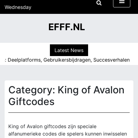
S
Wednesday
k
15/07/2026
i
13:02
EFFF.NL
p
t
o
c
Latest News
o
elplatforms, Gebruikersbijdragen, Succesverhalen |
Maande
n
t
e
n
Category:
King of Avalon
t
Giftcodes
King of Avalon giftcodes zijn speciale
alfanumerieke codes die spelers kunnen inwisselen