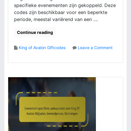
g
r
specifieke evenementen zijn gekoppeld. Deze
O
a
codes zijn beschikbaar voor een beperkte
f
a
periode, meestal variërend van een ....
A
g
v
p
Continue reading
a
r
l
o
o
c
King of Avalon Giftcodes
Leave a Comment
n
e
o
:
s
n
D
,
B
e
G
e
e
e
p
l
b
e
p
r
r
l
u
k
a
i
t
t
k
e
f
e
T
o
r
i
r
s
j