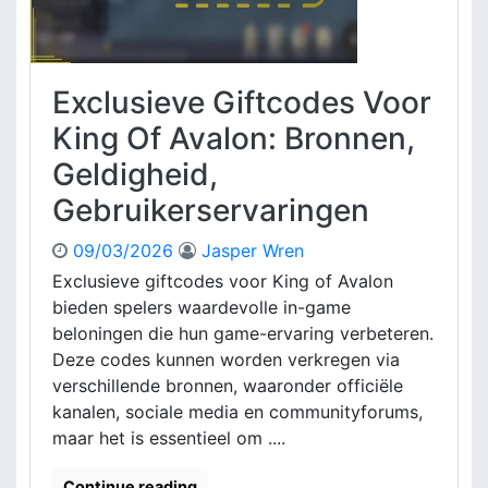
e
f
e
t
s
c
t
o
Exclusieve Giftcodes Voor
t
d
h
e
King Of Avalon: Bronnen,
e
s
Geldigheid,
m
V
a
o
Gebruikerservaringen
’
o
s
r
09/03/2026
Jasper Wren
,
K
Exclusieve giftcodes voor King of Avalon
U
i
n
bieden spelers waardevolle in-game
n
i
g
beloningen die hun game-ervaring verbeteren.
e
O
Deze codes kunnen worden verkregen via
k
f
verschillende bronnen, waaronder officiële
e
A
kanalen, sociale media en communityforums,
b
v
maar het is essentieel om ....
e
a
l
l
o
Continue reading