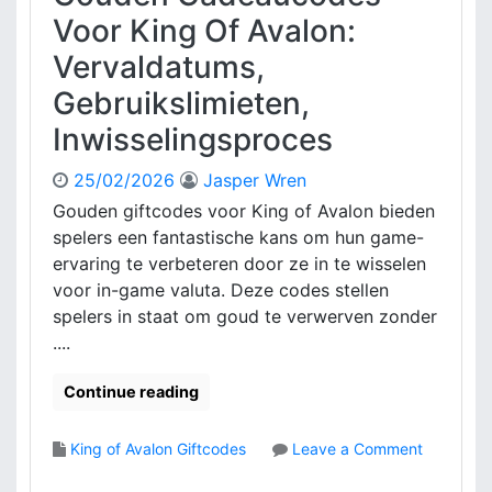
i
f
Voor King Of Avalon:
f
i
Vervaldatums,
i
e
e
k
Gebruikslimieten,
k
e
Inwisselingsproces
,
c
D
a
u
d
25/02/2026
Jasper Wren
u
e
Gouden giftcodes voor King of Avalon bieden
r
a
spelers een fantastische kans om hun game-
,
u
ervaring te verbeteren door ze in te wisselen
V
c
voor in-game valuta. Deze codes stellen
o
o
spelers in staat om goud te verwerven zonder
o
d
r
e
....
d
s
e
v
Continue reading
l
o
e
o
King of Avalon Giftcodes
Leave a Comment
n
r
o
K