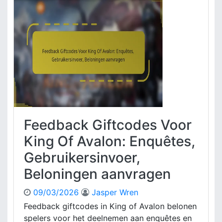
o
z
n
o
n
e
e
n
m
s
e
g
n
e
t
b
s
o
m
n
o
d
d
Feedback Giftcodes Voor
e
e
n
l
King Of Avalon: Enquêtes,
C
l
Gebruikersinvoer,
a
e
d
n
Beloningen aanvragen
e
,
a
V
09/03/2026
Jasper Wren
u
o
Feedback giftcodes in King of Avalon belonen
c
o
spelers voor het deelnemen aan enquêtes en
o
r