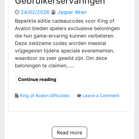
Gebruikerservaringen
,
K
I
i
24/02/2026
Jasper Wren
n
n
w
Beperkte editie cadeaucodes voor King of
g
i
Avalon bieden spelers exclusieve beloningen
O
s
die hun game-ervaring kunnen verbeteren.
f
s
Deze zeldzame codes worden meestal
A
e
vrijgegeven tijdens speciale evenementen,
v
l
a
waardoor ze zeer gewild zijn. Om deze
p
l
beloningen te claimen, ....
r
o
o
n
c
Continue reading
:
e
V
s
King of Avalon Giftcodes
Leave a Comment
e
,
o
r
B
n
v
e
B
a
l
e
l
o
p
d
n
Read more
e
a
i