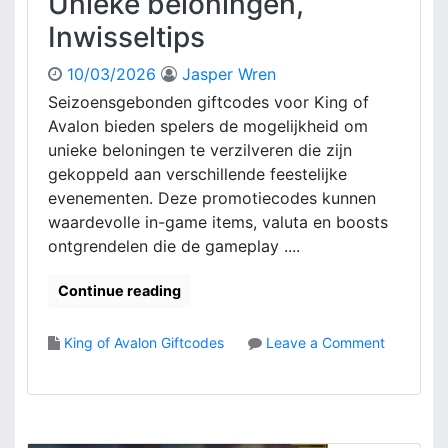
Unieke beloningen,
e
Inwisseltips
s
V
o
10/03/2026
Jasper Wren
o
Seizoensgebonden giftcodes voor King of
r
Avalon bieden spelers de mogelijkheid om
K
unieke beloningen te verzilveren die zijn
i
gekoppeld aan verschillende feestelijke
n
evenementen. Deze promotiecodes kunnen
g
O
waardevolle in-game items, valuta en boosts
f
ontgrendelen die de gameplay ....
A
v
Continue reading
a
l
King of Avalon Giftcodes
Leave a Comment
o
o
n
n
:
S
A
e
b
i