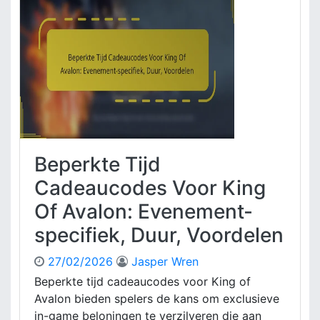
e
u
r
n
i
i
n
t
g
y
a
G
a
i
n
f
b
t
i
C
e
Beperkte Tijd
o
d
d
i
Cadeaucodes Voor King
e
n
Of Avalon: Evenement-
s
g
V
e
specifiek, Duur, Voordelen
o
n
o
,
27/02/2026
Jasper Wren
r
A
Beperkte tijd cadeaucodes voor King of
K
a
Avalon bieden spelers de kans om exclusieve
i
n
n
in-game beloningen te verzilveren die aan
v