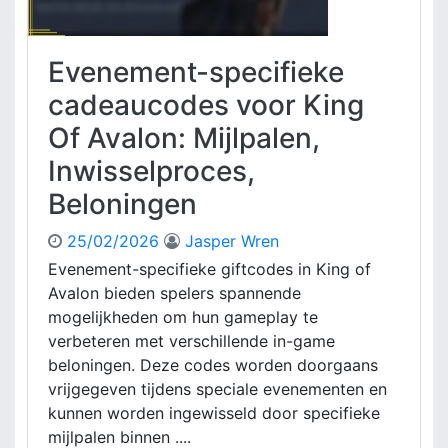
m
f
d
s
e
C
,
e
a
Evenement-specifieke
B
d
d
i
b
e
cadeaucodes voor King
j
a
a
Of Avalon: Mijlpalen,
d
c
u
r
k
c
Inwisselproces,
a
o
g
Beloningen
d
e
e
n
s
25/02/2026
Jasper Wren
v
V
Evenement-specifieke giftcodes in King of
a
o
Avalon bieden spelers spannende
n
o
mogelijkheden om hun gameplay te
g
r
verbeteren met verschillende in-game
e
K
b
beloningen. Deze codes worden doorgaans
i
r
n
vrijgegeven tijdens speciale evenementen en
u
g
kunnen worden ingewisseld door specifieke
i
O
mijlpalen binnen ....
k