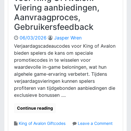
d
i
Viering aanbiedingen,
e
n
s
Aanvraagproces,
v
V
o
Gebruikersfeedback
o
e
o
r
r
06/03/2026
Jasper Wren
,
K
Verjaardagscadeaucodes voor King of Avalon
B
i
bieden spelers de kans om speciale
e
n
promotiecodes in te wisselen voor
l
g
o
waardevolle in-game beloningen, wat hun
O
n
algehele game-ervaring verbetert. Tijdens
f
i
A
verjaardagsvieringen kunnen spelers
n
v
profiteren van tijdgebonden aanbiedingen die
g
a
exclusieve bonussen ....
e
l
n
o
Continue reading
a
n
a
:
n
B
King of Avalon Giftcodes
Leave a Comment
v
r
o